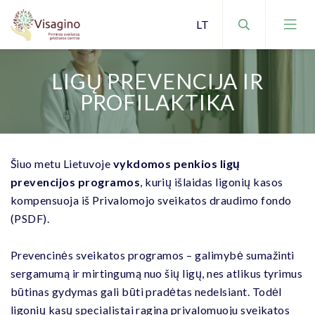
LIGŲ PREVENCIJA IR
PROFILAKTIKA
NEMOKAMOS PASLAUGOS
MOKAMOS PASLAUGOS
Šiuo metu Lietuvoje
vykdomos penkios ligų
prevencijos programos
, kurių išlaidas ligonių kasos
PAPILDOMAS PASLAUGAS TEIKIANČIOS
ĮSTAIGOS
kompensuoja iš Privalomojo sveikatos draudimo fondo
(PSDF).
Prevencinės sveikatos programos – galimybė sumažinti
sergamumą ir mirtingumą nuo šių ligų, nes atlikus tyrimus
būtinas gydymas gali būti pradėtas nedelsiant. Todėl
ligonių kasų specialistai ragina privalomuoju sveikatos