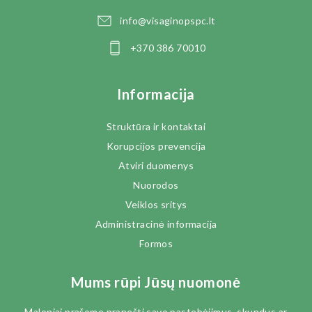
info@visaginopspc.lt
FINANSINĖS ATASKAITOS
+370 386 70010
DARBO UŽMOKESTIS
Informacija
VIEŠIEJI PIRKIMAI
Struktūra ir kontaktai
TARNYBINIAI LENGVIEJI AUTOMOBILIAI
Korupcijos prevencija
Atviri duomenys
ŪKIO SUBJEKTŲ PRIEŽIŪRA
Nuorodos
Veiklos sritys
ASMENS DUOMENŲ APSAUGA
Administracinė informacija
Formos
CIVILINĖ SAUGA
Mums rūpi Jūsų nuomonė
PSICHOLOGINIO SMURTO/MOBINGO PREVENCIJA
Maloniai prašome pranešti savo pastebėjimus, skundus ar