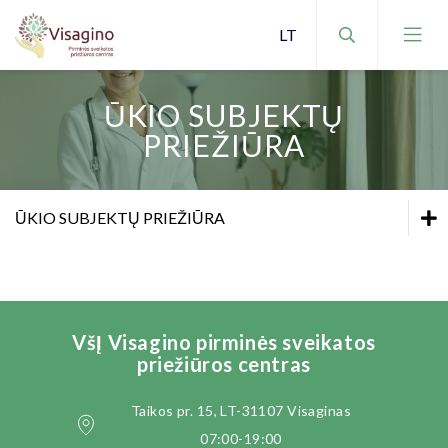
ŪKIO SUBJEKTŲ
PRIEŽIŪRA
NEMOKAMOS PASLAUGOS
ŪKIO SUBJEKTŲ PRIEŽIŪRA
MOKAMOS PASLAUGOS
PAPILDOMAS PASLAUGAS TEIKIANČIOS
ĮSTATAI
ĮSTAIGOS
PLANAVIMO DOKUMENTAI
VšĮ Visagino pirminės sveikatos
priežiūros centras
VIDAUS TVARKOS TAISYKLĖS
Taikos pr. 15, LT-31107 Visaginas
VEIKLOS SRITYS
07:00-19:00