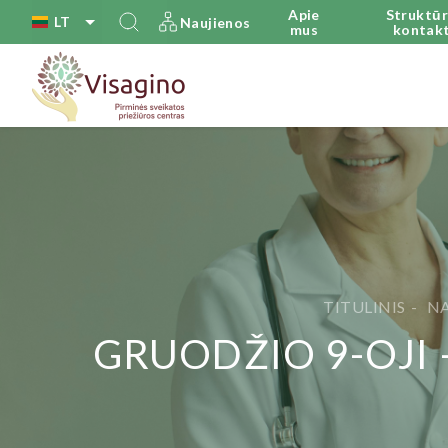
Apie
Struktūr
LT
Naujienos
mus
kontakt
TITULINIS
NA
GRUODŽIO 9-OJI 