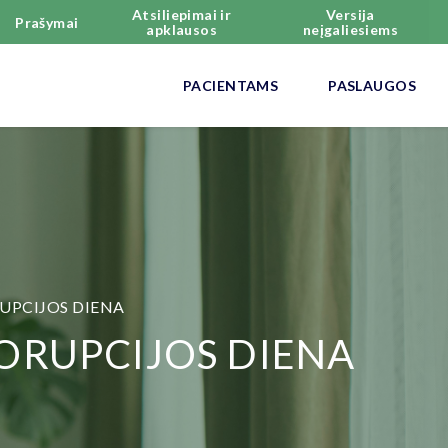
Atsiliepimai ir
Versija
Prašymai
apklausos
neįgaliesiems
PACIENTAMS
PASLAUGOS
UPCIJOS DIENA
KORUPCIJOS DIENA