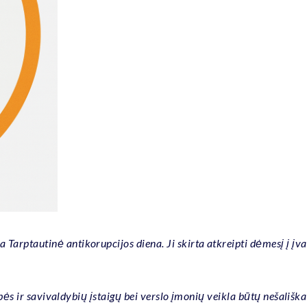
rptautinė antikorupcijos diena. Ji skirta atkreipti dėmesį į įvai
bės ir savivaldybių įstaigų bei verslo įmonių veikla būtų nešališka 