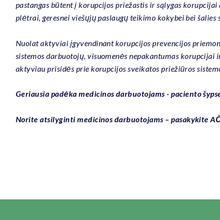
pastangas būtent į korupcijos priežastis ir sąlygas korupcijai
plėtrai, geresnei viešųjų paslaugų teikimo kokybei bei šalies s
Nuolat aktyviai įgyvendinant korupcijos prevencijos priemon
sistemos darbuotojų, visuomenės nepakantumas korupcijai ir 
aktyviau prisidės prie korupcijos sveikatos priežiūros siste
Geriausia padėka medicinos darbuotojams - paciento šypse
Norite atsilyginti medicinos darbuotojams – pasakykite A