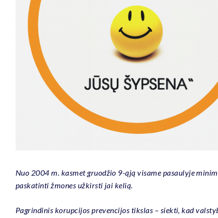
Nuo 2004 m. kasmet gruodžio 9-ąją visame pasaulyje minima Ta
paskatinti žmones užkirsti jai kelią.
Pagrindinis korupcijos prevencijos tikslas – siekti, kad valsty