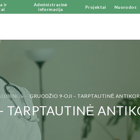
a ir
Administracinė
Projektai
Nuorodos
ai
informacija
UJIENOS
GRUODŽIO 9-OJI – TARPTAUTINĖ ANTIKOR
– TARPTAUTINĖ ANTI