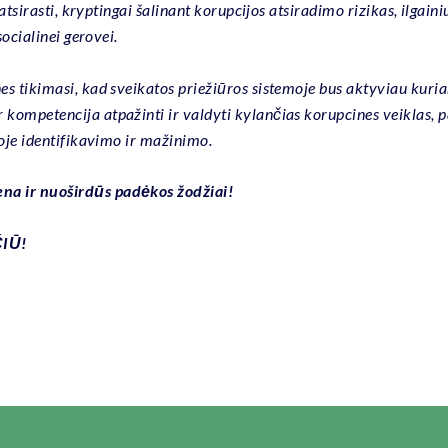
 atsirasti, kryptingai šalinant korupcijos atsiradimo rizikas, ilga
ocialinei gerovei.
es tikimasi, kad sveikatos priežiūros sistemoje bus aktyviau kuri
kompetencija atpažinti ir valdyti kylančias korupcines veiklas,
moje identifikavimo ir mažinimo.
na ir nuoširdūs padėkos žodžiai!
ČIŪ!