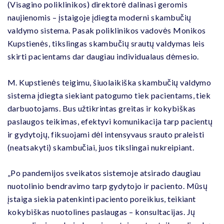
(Visagino poliklinikos) direktorė dalinasi geromis
naujienomis – įstaigoje įdiegta moderni skambučių
valdymo sistema. Pasak poliklinikos vadovės Monikos
Kupstienės, tikslingas skambučių srautų valdymas leis
skirti pacientams dar daugiau individualaus dėmesio.
M. Kupstienės teigimu, šiuolaikiška skambučių valdymo
sistema įdiegta siekiant patogumo tiek pacientams, tiek
darbuotojams. Bus užtikrintas greitas ir kokybiškas
paslaugos teikimas, efektyvi komunikacija tarp pacientų
ir gydytojų, fiksuojami dėl intensyvaus srauto praleisti
(neatsakyti) skambučiai, juos tikslingai nukreipiant.
„Po pandemijos sveikatos sistemoje atsirado daugiau
nuotolinio bendravimo tarp gydytojo ir paciento. Mūsų
įstaiga siekia patenkinti paciento poreikius, teikiant
kokybiškas nuotolines paslaugas – konsultacijas. Jų