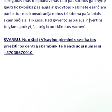
sureguliavimas bei planavimas taip pat suteiks galimybę
gauti kokybišką paslaugą ir gydytojo kabinete esančiam
pacientui, nes konsultacija nebus trikdoma pašaliniais
skambučiais. Tikiuosi, kad gyventojai pajaus ir įvertins
teigiamą pokytį“, – teigia poliklinikos vadovė.
SVARBU. Nuo šiol į Visagino pirminės sveikatos
priežiūros centrą skambinkite bendruoju numeriu
+37038670010.